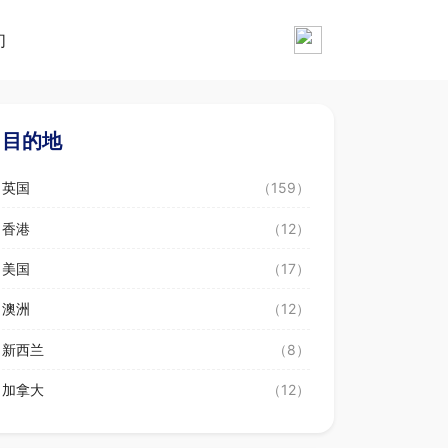
们
目的地
英国
（159）
香港
（12）
美国
（17）
澳洲
（12）
新西兰
（8）
加拿大
（12）