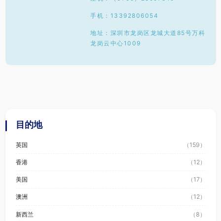
手机：13392806054
地址：深圳市龙岗区龙城大道85号万科
龙岗云中心1009
目的地
英国
（159）
香港
（12）
美国
（17）
澳洲
（12）
新西兰
（8）