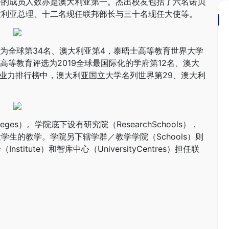
会的成员人数亦是澳大利亚第一。杰出校友包括了六名诺贝
大利亚总理、十二名现任联邦部长与三十名现任大使等。
名为全球第34名、澳大利亚第4，泰晤士高等教育世界大学
高等教育评选为2019全球最国际化的学府第12名、澳大
就业力排行榜中，澳大利亚国立大学名列世界第29、澳大利
es）。学院底下设有研究院（ResearchSchools），
生的教学。学院另下辖学群／教学学院（Schools）则
tute）和智库中心（UniversityCentres）担任联