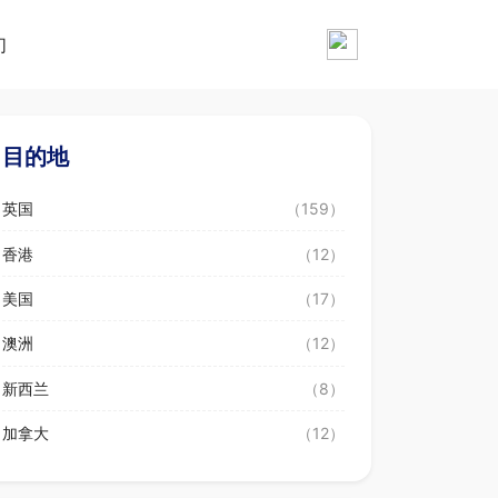
们
目的地
英国
（159）
香港
（12）
美国
（17）
澳洲
（12）
新西兰
（8）
加拿大
（12）