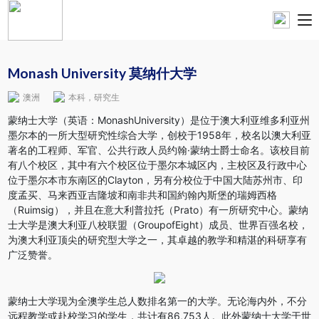
Monash University 莫纳什大学
澳洲
本科，研究生
蒙纳士大学（英语：MonashUniversity）是位于澳大利亚维多利亚州
墨尔本的一所大型研究性综合大学，创校于1958年，校名以澳大利亚
著名的工程师、军官、公共行政人员约翰·蒙纳士爵士命名。该校目前
有八个校区，其中有六个校区位于墨尔本城区内，主校区及行政中心
位于墨尔本市东南区的Clayton，另有分校位于中国大陆苏州市、印
度孟买、马来西亚吉隆坡和南非共和国約翰內斯堡的瑞姆西格
（Ruimsig），并且在意大利普拉托（Prato）有一所研究中心。蒙纳
士大学是澳大利亚八校联盟（GroupofEight）成员、世界百强名校，
为澳大利亚顶尖的研究型大学之一，其卓越的教学和精湛的科研享有
广泛赞誉。
蒙纳士大学现为全澳学生总人数排名第一的大学。无论海内外，不分
远程教学或赴校学习的学生，共计有86,753人。此外蒙纳士大学于世